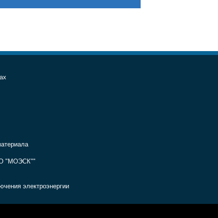
ах
материала
АО "МОЭСК""
ючения электроэнергии