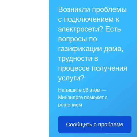
Возникли проблемы
с подключением к
электросети? Есть
вопросы по
газификации дома,
трудности в
процессе получения
услуги?
Напишите об этом —
Минэнерго поможет с
решением
Сообщить о проблеме