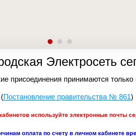
нергии
и
ужба
ства
родская Электросеть се
кие присоединения принимаются только 
ятия
(
Постановление правительства № 861
)
стиционная программа)
кабинетов используйте электронные почты серв
ичинам оплата по счету в личном кабинете вре